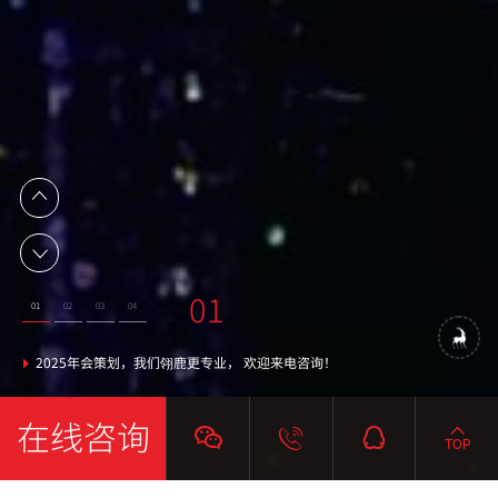
02
03
04
01
01
02
03
04
提供 活动策划 服务 周年庆 年会 乔迁 开业 等
活动策划优质服务商
翎鹿策划服务政府
2025年会策划，我们翎鹿更专业， 欢迎来电咨询！
在线咨询